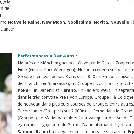
age la
rs de
i
omme
Nouvelle Reine, New Moon, Noblissima, Novita, Nouvelle F
 Dancer
Performances à 3 et 4 ans :
Né près de Mönchengladbach, élevé par le Gestüt Zoppenbr
Finck (Gestüt Park Wiedingen), Noroit a obtenu ses galons
Groupe II en avril de ses 3 ans sur 2 000 m. En août suivant
der Francfurter Sparkasse), un Groupe II couru à Francfort 
Poker
, un Danehill et
Tareno
, un Sadler’s Wells. En septe
dans le très convoité Preis von Europa, Groupe I, à Cologne 
de nouveau dans plusieurs courses de Groupe, entre autres
Zuchtrennen (Groupe I) sur 2 000m, et 3ème dans le Grand
(Groupe I) de Marienbard alors futur vainqueur de l’Arc de 
également), gagnante du Prix de Diane allemand. Il y devance
Samum
. Il aura battu également au cours de sa carrière
Eq