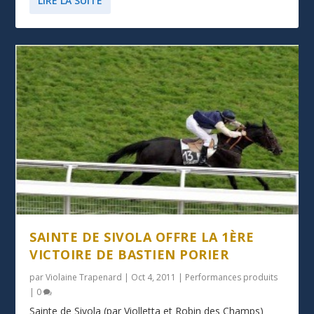
LIRE LA SUITE
SAINTE DE SIVOLA OFFRE LA 1ÈRE
VICTOIRE DE BASTIEN PORIER
par
Violaine Trapenard
|
Oct 4, 2011
|
Performances produits
|
0
Sainte de Sivola (par Violletta et Robin des Champs)